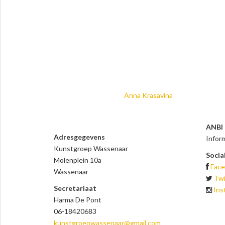
Anna Krasavina
ANBI
Adresgegevens
Inform
Kunstgroep Wassenaar
Socia
Molenplein 10a
Fac
Wassenaar
Twi
Secretariaat
Ins
Harma De Pont
06-18420683
kunstgroepwassenaar
@gmail.com