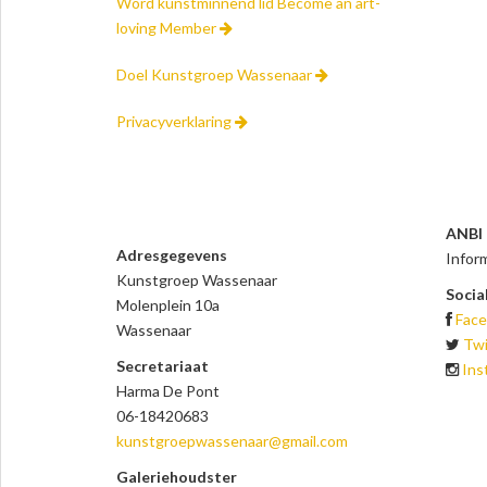
Word kunstminnend lid Become an art-
loving Member
Doel Kunstgroep Wassenaar
Privacyverklaring
ANBI
Adresgegevens
Inform
Kunstgroep Wassenaar
Socia
Molenplein 10a
Fac
Wassenaar
Twi
Secretariaat
Ins
Harma De Pont
06-18420683
kunstgroepwassenaar
@gmail.com
Galeriehoudster